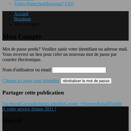
Vidéo-Protection
Nouveau!
FAQ
Accueil
Boutique
Mon Compte
Mon Compte
Mot de passe perdu? Veuillez saisir votre identifiant ou adresse mail.
Vous recevrez un lien pour créer un nouveau mot de passe par
courrier électronique.
Nom d'utilisateur ou email
Cliquez ici pour vous identifier
réinitialiser le mot de passe
Partager cette publication
Facebook
Gazouillement
LinkedIn
Google +
Pinterest
Email
Tumblr
A votre service depuis 2011 !
Mots-clé