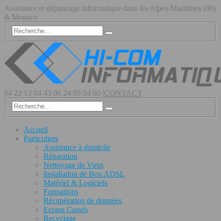
Assistance et dépannage informatique dans les Alpes-Maritimes (06)
& Monaco
04 22 13 04 43
06 24 93 94 60
|
CONTACT
Accueil
Particuliers
Assistance à domicile
Réparation
Nettoyage de Virus
Installation de Box ADSL
Matériel & Logiciels
Formations
Récupération de données
Ecrans Cassés
Recyclage