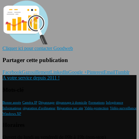
Cliquer ici pour contacter Goodweb
Partager cette publication
Facebook
Gazouillement
LinkedIn
Google +
Pinterest
Email
Tumblr
A votre service depuis 2011 !
Mots-clé
Bonne année
Caméra IP
Dépannage
dépannage à domicile
Formations
Infogérance
Informatique
réparation d'ordinateur
Réparation sur site
Vidéo-protection
Vidéo-surveillance
Windows XP
Horaires
Ouvert du lundi au vendredi de 09h à 19h (non-stop)