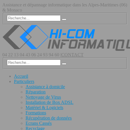
Assistance et dépannage informatique dans les Alpes-Maritimes (06)
& Monaco
04 22 13 04 43
06 24 93 94 60
|
CONTACT
Accueil
Particuliers
Assistance à domicile
Réparation
Nettoyage de Virus
Installation de Box ADSL
Matériel & Logiciels
Formations
Récupération de données
Ecrans Cassés
Recyclage