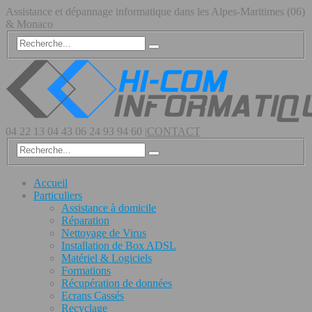
Assistance et dépannage informatique dans les Alpes-Maritimes (06)
& Monaco
04 22 13 04 43
06 24 93 94 60
|
CONTACT
Accueil
Particuliers
Assistance à domicile
Réparation
Nettoyage de Virus
Installation de Box ADSL
Matériel & Logiciels
Formations
Récupération de données
Ecrans Cassés
Recyclage