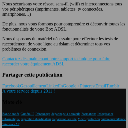
Nous sécurisons votre réseau sans-fil (wifi) et interconnectons tous
vos périphériques (imprimantes, tablettes, tv connectées,
smartphones…)
De plus, nous vous formons pour comprendre et découvrir toutes les
fonctionnalités de votre Box ADSL.
Nous disposons du matériel nécessaire pour effectuer les tests de
raccordement de votre ligne au dslam et déterminer tous vos
problèmes de connexion.
Contactez dès maintenant notre support technique pour faire
raccorder votre équipement ADSL
Partager cette publication
Facebook
Gazouillement
LinkedIn
Google +
Pinterest
Email
Tumblr
A votre service depuis 2011 !
Mots-clé
Bonne année
Caméra IP
Dépannage
dépannage à domicile
Formations
Infogérance
Informatique
réparation d'ordinateur
Réparation sur site
Vidéo-protection
Vidéo-surveillance
Windows XP