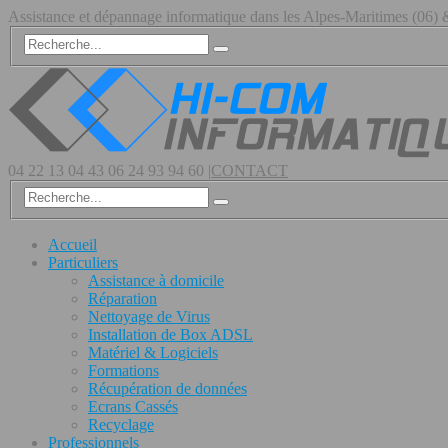
Assistance et dépannage informatique dans les Alpes-Maritimes (06
04 22 13 04 43
06 24 93 94 60
|
CONTACT
Accueil
Particuliers
Assistance à domicile
Réparation
Nettoyage de Virus
Installation de Box ADSL
Matériel & Logiciels
Formations
Récupération de données
Ecrans Cassés
Recyclage
Professionnels