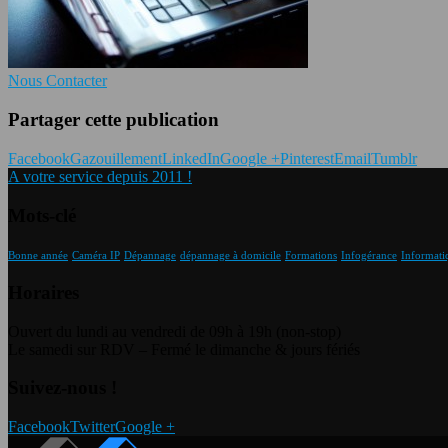
Nous Contacter
Partager cette publication
Facebook
Gazouillement
LinkedIn
Google +
Pinterest
Email
Tumblr
A votre service depuis 2011 !
Mots-clé
Bonne année
Caméra IP
Dépannage
dépannage à domicile
Formations
Infogérance
Informati
Horaires
Ouvert du lundi au vendredi de 09h à 19h (non-stop)
Le samedi sur RDV – Fermé le dimanche & jours fériés
Suivez-nous !
Facebook
Twitter
Google +