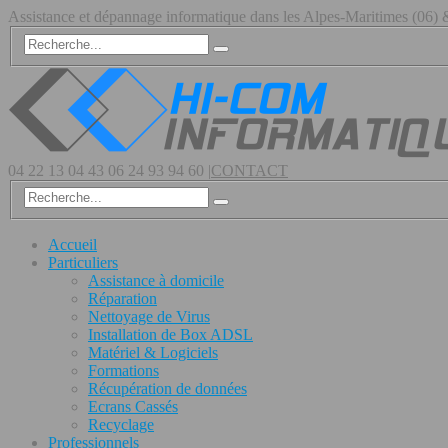
Assistance et dépannage informatique dans les Alpes-Maritimes (06
04 22 13 04 43
06 24 93 94 60
|
CONTACT
Accueil
Particuliers
Assistance à domicile
Réparation
Nettoyage de Virus
Installation de Box ADSL
Matériel & Logiciels
Formations
Récupération de données
Ecrans Cassés
Recyclage
Professionnels