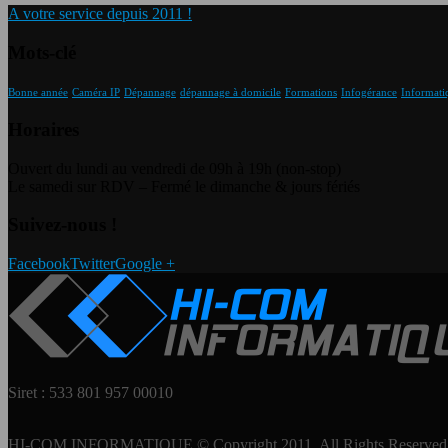
A votre service depuis 2011 !
Mots-clé
Bonne année
Caméra IP
Dépannage
dépannage à domicile
Formations
Infogérance
Informati
Horaires
Ouvert du lundi au vendredi de 09h à 19h (non-stop)
Le samedi sur RDV – Fermé le dimanche & jours fériés
Suivez-nous !
Facebook
Twitter
Google +
Siret : 533 801 957 00010
HI-COM INFORMATIQUE © Copyright 2011. All Rights Reserved