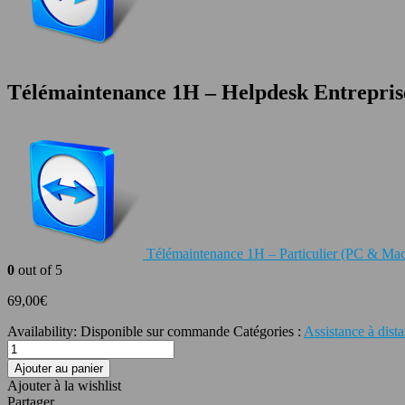
Télémaintenance 1H – Helpdesk Entrepris
Télémaintenance 1H – Particulier (PC & Ma
0
out of 5
69,00
€
Availability:
Disponible sur commande
Catégories :
Assistance à dist
Ajouter au panier
Ajouter à la wishlist
Partager