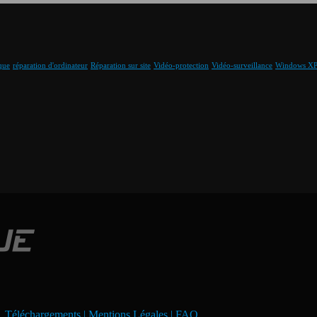
que
réparation d'ordinateur
Réparation sur site
Vidéo-protection
Vidéo-surveillance
Windows X
.
Téléchargements
|
Mentions Légales
|
FAQ