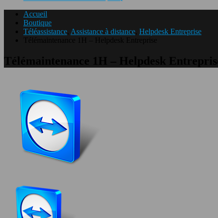
Accueil
Boutique
Téléassistance
,
Assistance à distance
,
Helpdesk Entreprise
Télémaintenance 1H – Helpdesk Entreprise
Télémaintenance 1H – Helpdesk Entrepris