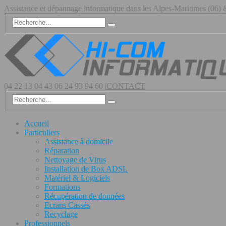
Assistance et dépannage informatique dans les Alpes-Maritimes (06
04 22 13 04 43
06 24 93 94 60
|
CONTACT
Accueil
Particuliers
Assistance à domicile
Réparation
Nettoyage de Virus
Installation de Box ADSL
Matériel & Logiciels
Formations
Récupération de données
Ecrans Cassés
Recyclage
Professionnels