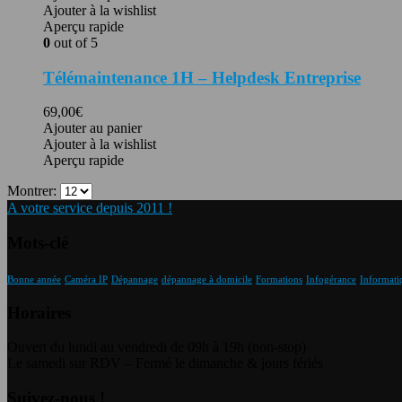
Ajouter à la wishlist
Aperçu rapide
0
out of 5
Télémaintenance 1H – Helpdesk Entreprise
69,00
€
Ajouter au panier
Ajouter à la wishlist
Aperçu rapide
Montrer:
A votre service depuis 2011 !
Mots-clé
Bonne année
Caméra IP
Dépannage
dépannage à domicile
Formations
Infogérance
Informati
Horaires
Ouvert du lundi au vendredi de 09h à 19h (non-stop)
Le samedi sur RDV – Fermé le dimanche & jours fériés
Suivez-nous !