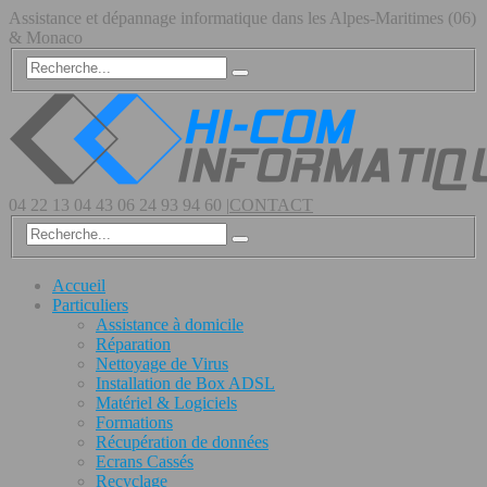
Assistance et dépannage informatique dans les Alpes-Maritimes (06)
& Monaco
04 22 13 04 43
06 24 93 94 60
|
CONTACT
Accueil
Particuliers
Assistance à domicile
Réparation
Nettoyage de Virus
Installation de Box ADSL
Matériel & Logiciels
Formations
Récupération de données
Ecrans Cassés
Recyclage