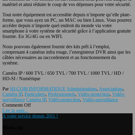
matériel et ainsi réduire le coup de vos dépenses pour votre sécurité.
Tout notre équipement est accessible depuis n’importe qu’elle plate-
forme, que vous ayez un PC, un MAC ou bien Linux. Vous pourrez
accéder depuis n’importe quel endroit du monde via votre
smartphone à votre système de sécurité grâce à l’application gratuite
fournie. En 3G/4G ou en WIFI.
Nous pouvons également fournir des kits prêt à l’emploi,
comprenant 4 caméras infra rouge, l’enregistreur DVR ainsi que les
câbles nécessaires au raccordement et au fonctionnement du
système.
Caméra IP / 600 TVL / 650 TVL / 700 TVL / 1000 TVL / HD /
HD-SI / Numérique
Par
HI-COM INFORMATIQUE
Administrations
,
Associations
,
Caméra IP
,
Particuliers
,
Professionnels
,
Vidéo-protection
,
Vidéo-
surveillance
Caméra IP
,
Vidéo-protection
,
Vidéo-surveillance
Comments Off
Lire la suite...
A votre service depuis 2011 !
Mots-clé