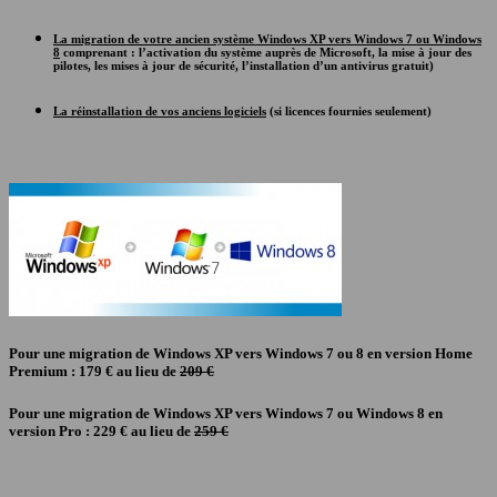
La migration de votre ancien système Windows XP vers Windows 7 ou Windows
8
comprenant : l’activation du système auprès de Microsoft, la mise à jour des
pilotes, les mises à jour de sécurité, l’installation d’un antivirus gratuit)
La réinstallation de vos anciens logiciels
(si licences fournies seulement)
Pour une migration de Windows XP vers Windows 7 ou 8 en version Home
Premium :
179 €
au lieu de
209 €
Pour une migration de Windows XP vers Windows 7 ou Windows 8 en
version Pro :
229 €
au lieu de
259 €