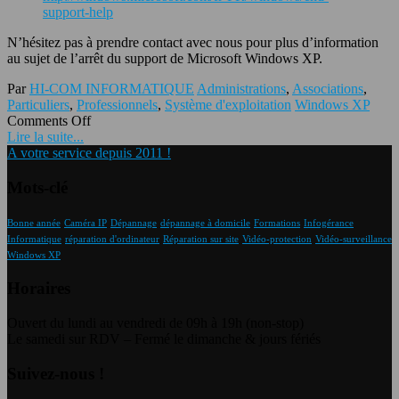
support-help
N’hésitez pas à prendre contact avec nous pour plus d’information
au sujet de l’arrêt du support de Microsoft Windows XP.
Par
HI-COM INFORMATIQUE
Administrations
,
Associations
,
Particuliers
,
Professionnels
,
Système d'exploitation
Windows XP
Comments Off
Lire la suite...
A votre service depuis 2011 !
Mots-clé
Bonne année
Caméra IP
Dépannage
dépannage à domicile
Formations
Infogérance
Informatique
réparation d'ordinateur
Réparation sur site
Vidéo-protection
Vidéo-surveillance
Windows XP
Horaires
Ouvert du lundi au vendredi de 09h à 19h (non-stop)
Le samedi sur RDV – Fermé le dimanche & jours fériés
Suivez-nous !