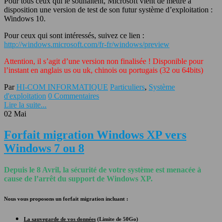
Pour tous ceux qui le souhaitent, Microsoft vient de mettre à
disposition une version de test de son futur système d’exploitation :
Windows 10.
Pour ceux qui sont intéressés, suivez ce lien :
http://windows.microsoft.com/fr-fr/windows/preview
Attention, il s’agit d’une version non finalisée ! Disponible pour
l’instant en anglais us ou uk, chinois ou portugais (32 ou 64bits)
Par
HI-COM INFORMATIQUE
Particuliers
,
Système
d'exploitation
0 Commentaires
Lire la suite...
02
Mai
Forfait migration Windows XP vers
Windows 7 ou 8
Depuis le 8 Avril, la sécurité de votre système est menacée à
cause de l’arrêt du support de Windows XP.
Nous vous proposons un forfait migration incluant :
La sauvegarde de vos données
(Limite de 50Go)