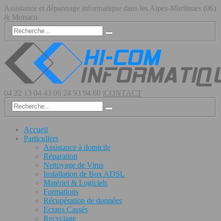
Assistance et dépannage informatique dans les Alpes-Maritimes (06)
& Monaco
04 22 13 04 43
06 24 93 94 60
|
CONTACT
Accueil
Particuliers
Assistance à domicile
Réparation
Nettoyage de Virus
Installation de Box ADSL
Matériel & Logiciels
Formations
Récupération de données
Ecrans Cassés
Recyclage