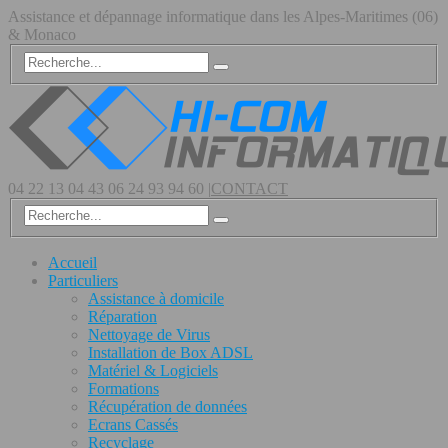
Assistance et dépannage informatique dans les Alpes-Maritimes (06)
& Monaco
04 22 13 04 43
06 24 93 94 60
|
CONTACT
Accueil
Particuliers
Assistance à domicile
Réparation
Nettoyage de Virus
Installation de Box ADSL
Matériel & Logiciels
Formations
Récupération de données
Ecrans Cassés
Recyclage