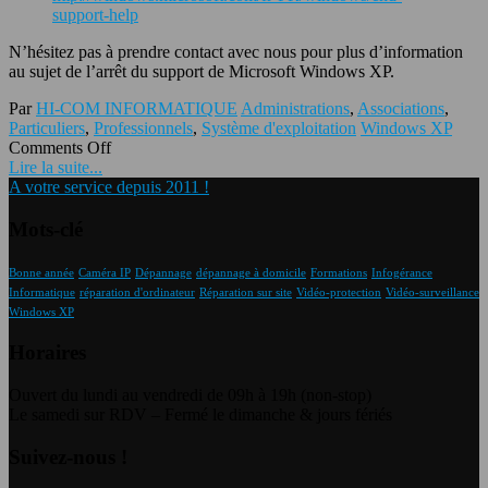
support-help
N’hésitez pas à prendre contact avec nous pour plus d’information
au sujet de l’arrêt du support de Microsoft Windows XP.
Par
HI-COM INFORMATIQUE
Administrations
,
Associations
,
Particuliers
,
Professionnels
,
Système d'exploitation
Windows XP
Comments Off
Lire la suite...
A votre service depuis 2011 !
Mots-clé
Bonne année
Caméra IP
Dépannage
dépannage à domicile
Formations
Infogérance
Informatique
réparation d'ordinateur
Réparation sur site
Vidéo-protection
Vidéo-surveillance
Windows XP
Horaires
Ouvert du lundi au vendredi de 09h à 19h (non-stop)
Le samedi sur RDV – Fermé le dimanche & jours fériés
Suivez-nous !