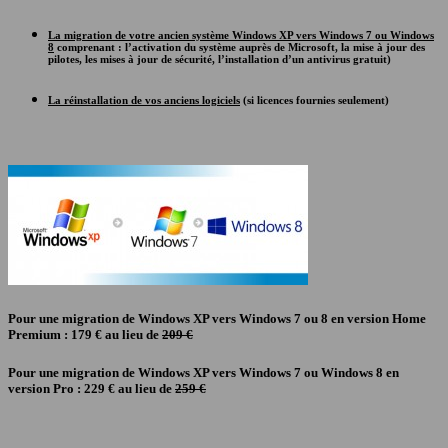
La migration de votre ancien système Windows XP vers Windows 7 ou Windows
8
comprenant : l’activation du système auprès de Microsoft, la mise à jour des
pilotes, les mises à jour de sécurité, l’installation d’un antivirus gratuit)
La réinstallation de vos anciens logiciels
(si licences fournies seulement)
Pour une migration de Windows XP vers Windows 7 ou 8 en version Home
Premium :
179 €
au lieu de
209 €
Pour une migration de Windows XP vers Windows 7 ou Windows 8 en
version Pro :
229 €
au lieu de
259 €