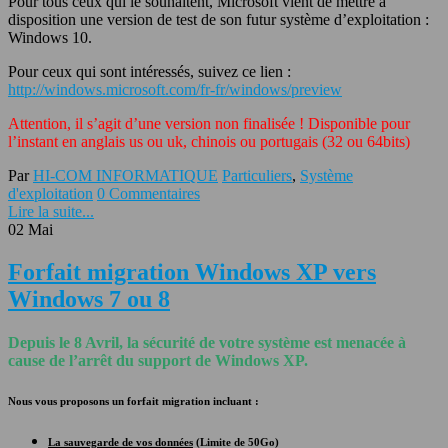
Pour tous ceux qui le souhaitent, Microsoft vient de mettre à
disposition une version de test de son futur système d’exploitation :
Windows 10.
Pour ceux qui sont intéressés, suivez ce lien :
http://windows.microsoft.com/fr-fr/windows/preview
Attention, il s’agit d’une version non finalisée ! Disponible pour
l’instant en anglais us ou uk, chinois ou portugais (32 ou 64bits)
Par
HI-COM INFORMATIQUE
Particuliers
,
Système
d'exploitation
0 Commentaires
Lire la suite...
02
Mai
Forfait migration Windows XP vers
Windows 7 ou 8
Depuis le 8 Avril, la sécurité de votre système est menacée à
cause de l’arrêt du support de Windows XP.
Nous vous proposons un forfait migration incluant :
La sauvegarde de vos données
(Limite de 50Go)